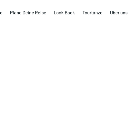
le
Plane Deine Reise
Look Back
Tourtänze
Über uns