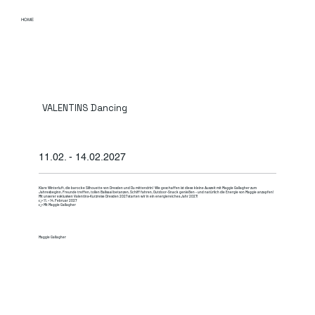
HOME
VALENTINS Dancing
11.02. - 14.02.2027
Klare Winterluft, die barocke Silhouette von Dresden und Du mittendrin! Wie geschaffen ist diese kleine Auszeit mit Maggie Gallagher zum
Jahresbeginn. Freunde treffen, tollen Ballsaal betanzen, Schiff fahren, Outdoor-Snack genießen - und natürlich die Energie von Maggie anzapfen!
Mit unserer exklusiven Valentins-Kurzreise Dresden 2027 starten wir in ein energiereiches Jahr 2027!
👉 11. – 14. Februar 2027
👉 Mit Maggie Gallagher
Maggie Gallagher