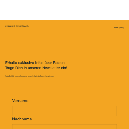
LIVING LINE DANCE TRAVEL
Travel Agency
Erhalte exklusive Infos über Reisen
Trage Dich in unseren Newsletter ein!
Melde Dich für unseren Newsletter an und erhalte die Reiseinformationen.
Vorname
Nachname