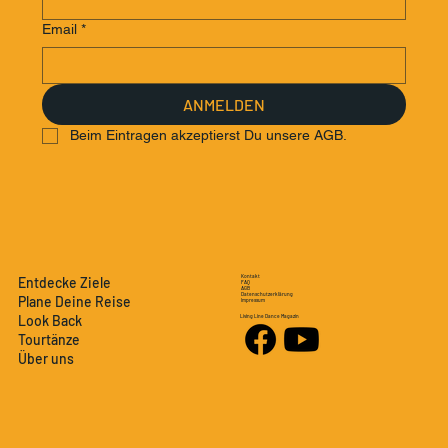
Email
*
ANMELDEN
Beim Eintragen akzeptierst Du unsere AGB.
Kontakt
Entdecke Ziele
FAQ
AGB
Datenschutzerklärung
Plane Deine Reise
Impressum
Look Back
Living Line Dance Magazin
Tourtänze
Über uns