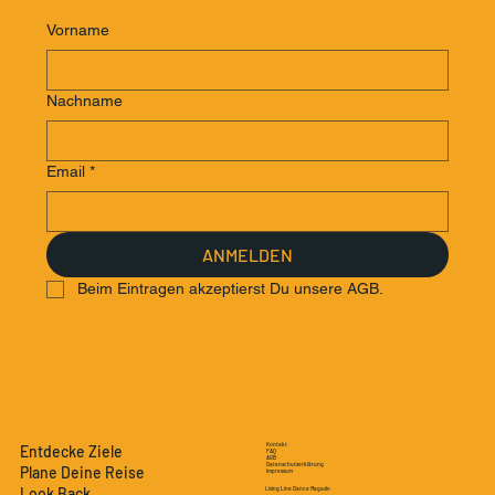
Vorname
Nachname
Email
*
ANMELDEN
Beim Eintragen akzeptierst Du unsere AGB.
Kontakt
Entdecke Ziele
FAQ
AGB
Datenschutzerklärung
Plane Deine Reise
Impressum
Look Back
Living Line Dance Magazin